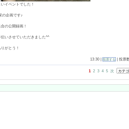
しいイベントでした！
家の企画です♪
集合の公開録画！
伝いさせていただきました^^
ありがとう！
13:30 |
| 投票数(
投票する
1
2
3
4
5
次