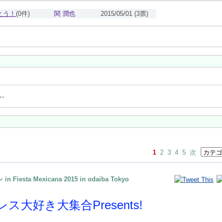
とう！
(0件)
関 潤也
2015/05/01
(3票)
ん。
1
2
3
4
5
次
Fiesta Mexicana 2015 ​in odaiba Tokyo
ス大好き大集合Presents!