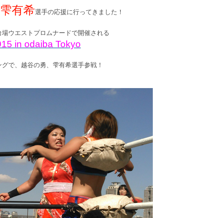
雫有希
選手の応援に行ってきました！
間、お台場ウエストプロムナードで開催される
15 ​in odaiba Tokyo
のリングで、越谷の勇、雫有希選手参戦！