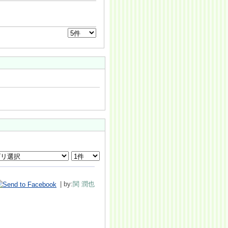
| by:
関 潤也