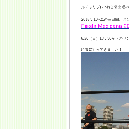
ルチャリブレinお台場出場の
2015.9.19~21の三日
Fiesta Mexicana 20
9/20（日）13：30から
応援に行ってきました！